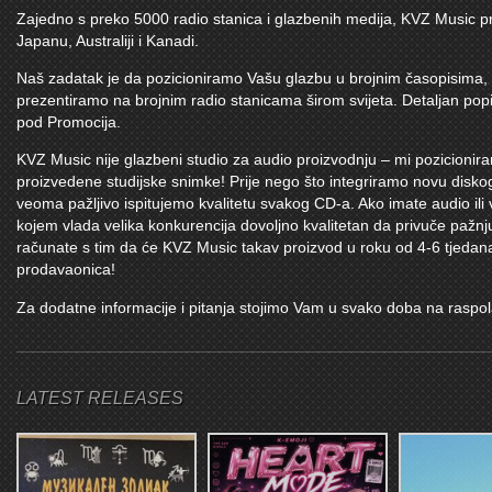
Zajedno s preko 5000 radio stanica i glazbenih medija,
KVZ Music
pr
Japanu, Australiji i Kanadi.
Naš zadatak je da pozicioniramo Vašu glazbu u brojnim časopisima, g
prezentiramo na brojnim radio stanicama širom svijeta. Detaljan po
pod Promocija.
KVZ Music
nije glazbeni studio za audio proizvodnju – mi pozicionir
proizvedene studijske snimke! Prije nego što integriramo novu disko
veoma pažljivo ispitujemo kvalitetu svakog CD-a. Ako imate audio ili 
kojem vlada velika konkurencija dovoljno kvalitetan da privuče pažn
računate s tim da će KVZ Music takav proizvod u roku od 4-6 tjedana 
prodavaonica!
Za dodatne informacije i pitanja stojimo Vam u svako doba na raspo
LATEST RELEASES