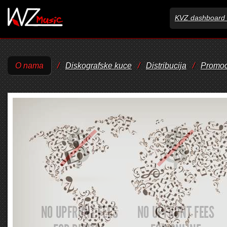
KVZ dashboard 
O nama
/
Diskografske kuce
/
Distribucija
/
Promoc