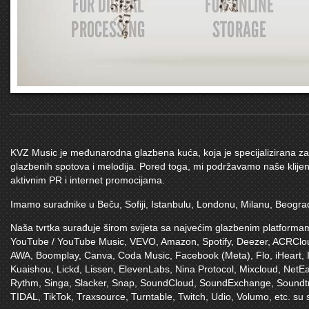
KVZ Music
je međunarodna glazbena kuća, koja je specijalizirana za s
glazbenih spotova i melodija. Pored toga, mi podržavamo naše klijen
aktivnim PR i internet promocijama.
Imamo suradnike u Beču, Sofiji, Istanbulu, Londonu, Milanu, Beogra
Naša tvrtka surađuje širom svijeta sa najvećim glazbenim platforma
YouTube / YouTube Music
,
VEVO
,
Amazon
,
Spotify
,
Deezer
,
ACRClo
AWA
,
Boomplay
,
Canva
,
Coda Music
,
Facebook (Meta)
,
Flo
,
iHeart
,
Kuaishou
,
Lickd
,
Lissen
,
ElevenLabs
,
Nina Protocol
,
Mixcloud
,
NetEa
Rythm
,
Singa
,
Slacker
,
Snap
,
SoundCloud
,
SoundExchange
,
Soundt
TIDAL
,
TikTok
,
Traxsource
,
Turntable
,
Twitch
,
Udio
,
Volumo
,
etc. su 