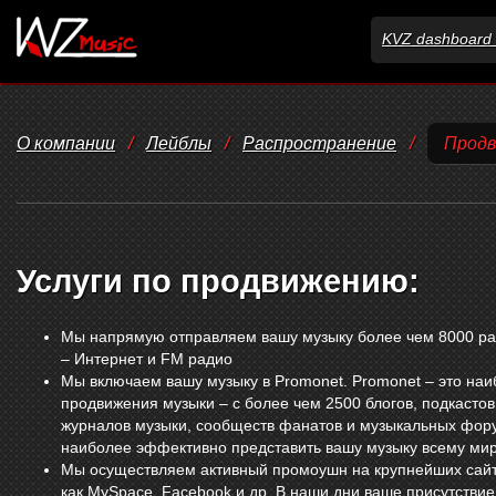
KVZ dashboard 
О компании
/
Лейблы
/
Распространение
/
Продв
Услуги по продвижению:
Мы напрямую отправляем вашу музыку более чем 8000 ра
– Интернет и FM радио
Мы включаем вашу музыку в Promonet. Promonet – это на
продвижения музыки – с более чем 2500 блогов, подкаст
журналов музыки, сообществ фанатов и музыкальных фор
наиболее эффективно представить вашу музыку всему мир
Мы осуществляем активный промоушн на крупнейших сайта
как MySpace, Facebook и др. В наши дни ваше присутствие