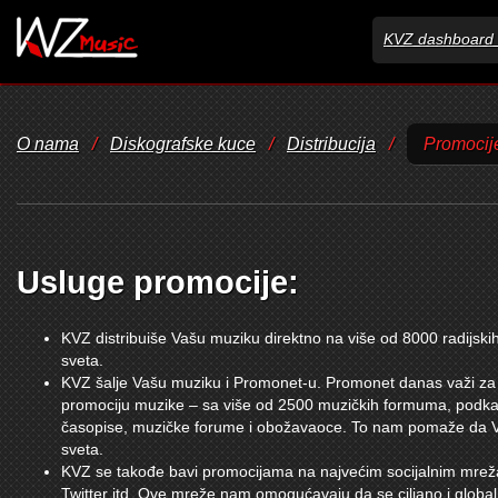
KVZ dashboard 
O nama
/
Diskografske kuce
/
Distribucija
/
Promocij
Usluge promocije:
KVZ distribuiše Vašu muziku direktno na više od 8000 radijsk
sveta.
KVZ šalje Vašu muziku i Promonet-u. Promonet danas važi za j
promociju muzike – sa više od 2500 muzičkih formuma, podkast
časopise, muzičke forume i obožavaoce. To nam pomaže da V
sveta.
KVZ se takođe bavi promocijama na najvećim socijalnim mre
Twitter itd. Ove mreže nam omogućavaju da se ciljano i globa