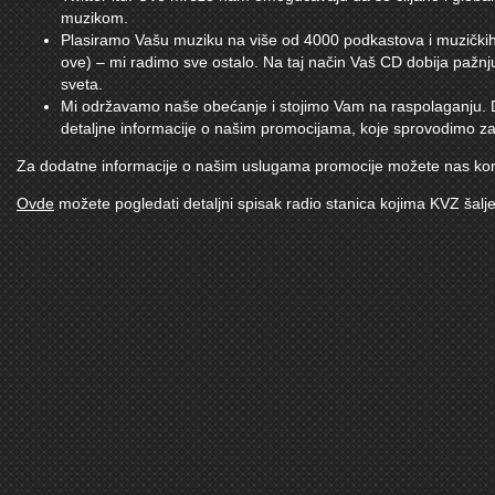
muzikom.
Plasiramo Vašu muziku na više od 4000 podkastova i muzičkih
ove) – mi radimo sve ostalo. Na taj način Vaš CD dobija pažn
sveta.
Mi održavamo naše obećanje i stojimo Vam na raspolaganju. Do
detaljne informacije o našim promocijama, koje sprovodimo za
Za dodatne informacije o našim uslugama promocije možete nas kont
Ovde
možete pogledati detaljni spisak radio stanica kojima KVZ šalje