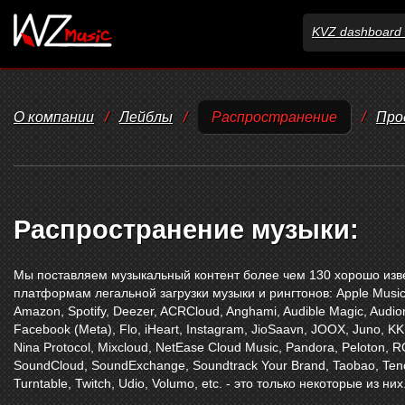
KVZ dashboard 
О компании
/
Лейблы
/
Распространение
/
Про
Распространение музыки:
Мы поставляем музыкальный контент более чем 130 хорошо из
платформам легальной загрузки музыки и рингтонов:
Apple Musi
Amazon
,
Spotify
,
Deezer
,
ACRCloud
,
Anghami
,
Audible Magic
,
Audio
Facebook (Meta)
,
Flo
,
iHeart
,
Instagram
,
JioSaavn
,
JOOX
,
Juno
,
KK
Nina Protocol
,
Mixcloud
,
NetEase Cloud Music
,
Pandora
,
Peloton
,
R
SoundCloud
,
SoundExchange
,
Soundtrack Your Brand
,
Taobao
,
Ten
Turntable
,
Twitch
,
Udio
,
Volumo
,
etc. - это только некоторые из них