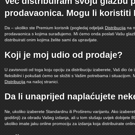
Već distribuiram svoju glazbu 
prodavaonica. Mogu li koristiti
Da – ukoliko ste Premium korisnik (pogledaj odjeljak
Distribucija
na n
prodavaonica s kojima surađujemo. Mi ćemo onda poslati Vašu glaz
distribuirati onim kojima želite sami da upravljate.
Koji je moj udio od prodaje?
U zavisnosti od toga koju opciju za distribuciju izaberete, Vaš dio ć
fleksibilni i pokušati ćemo se složiti s Vašim potrebama i situacijom
Distribucija
na našoj stranici.
Da li unaprijed naplaćujete nek
Ne, ukoliko izaberete Standardnu ili Proširenu varijantu. Ako izaberet
godišnji) za obradu Vašeg izdanja, ali u tom slušaju uvijek dobijete 8
ukoliko imate jaku online promociju za izdanja koja distribuirate on