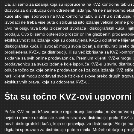
Da, ali samo za izdanja koja su isporučena na KVZ kontrolnu tablu 
dozvolu za distribuciju ovih određenih izdanja. Mi ne namećemo ekskl
kuće ako nije isporučen na KVZ kontrolnu tablu u svrhu distribucije.
izvođači ne treba više puta distribuirati isto izdanje velikim online pr
Ovo ne osigurava bolju izloženost izvođača i diskografskih kuća i nji
prodaju. Ovo bi samo opteretilo prostor online glazbenih prodavaoni
ekskluzivnost na izdanja koja su dostavljena KVZ-u od strane klijenata
diskografska kuća ili izvođač mogu svoja izdanja distribuirati preko d
proslijeđena KVZ-u za distribuciju ili su već izbrisana sa KVZ kontrol
skidanje sa svih online prodavaonica. Premium klijenti KVZ-a mogu 
prodavaonicu za svako izdanje koje isporuče KVZ-u u svrhu distrib
odluče točno za koje online prodavaonice i za koja izdanja KVZ stiče 
naši klijenti mogu prodavati svoje fizičke diskove preko drugih trgova
ekskluzivnih prava, koja su odobrena KVZ-u.
Šta su točno KVZ-ovi ugovorni 
Pošto KVZ ne podržava online registriranje korisnika, možemo Vam j
uvjete i obveze ukoliko ste zainteresirani za distribuciju preko KVZ-a
novih diskografskih kuća, koja se prijavljuju za distribuciju. Ako je m
digitalni sporazum za distribuciju putem maila. Možete detaljno pregl