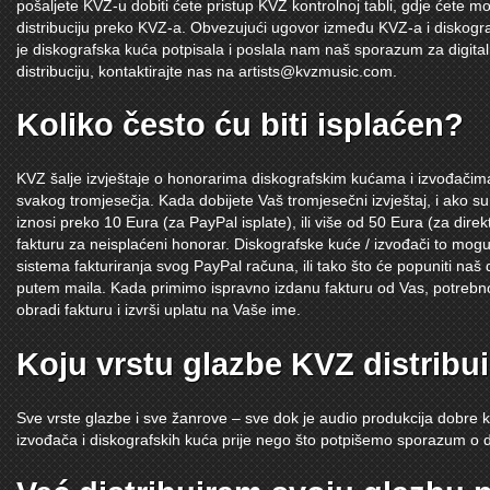
pošaljete KVZ-u dobiti ćete pristup KVZ kontrolnoj tabli, gdje ćete mo
distribuciju preko KVZ-a. Obvezujući ugovor između KVZ-a i diskogra
je diskografska kuća potpisala i poslala nam naš sporazum za digitalnu 
distribuciju, kontaktirajte nas na
artists@kvzmusic.com
.
Koliko često ću biti isplaćen?
KVZ šalje izvještaje o honorarima diskografskim kućama i izvođači
svakog tromjesečja. Kada dobijete Vaš tromjesečni izvještaj, i ako 
iznosi preko 10 Eura (za PayPal isplate), ili više od 50 Eura (za dire
fakturu za neisplaćeni honorar. Diskografske kuće / izvođači to mog
sistema fakturiranja svog PayPal računa, ili tako što će popuniti naš
putem maila. Kada primimo ispravno izdanu fakturu od Vas, potrebn
obradi fakturu i izvrši uplatu na Vaše ime.
Koju vrstu glazbe KVZ distribu
Sve vrste glazbe i sve žanrove – sve dok je audio produkcija dobre k
izvođača i diskografskih kuća prije nego što potpišemo sporazum o dis